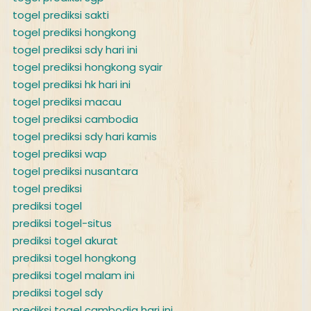
togel prediksi sakti
togel prediksi hongkong
togel prediksi sdy hari ini
togel prediksi hongkong syair
togel prediksi hk hari ini
togel prediksi macau
togel prediksi cambodia
togel prediksi sdy hari kamis
togel prediksi wap
togel prediksi nusantara
togel prediksi
prediksi togel
prediksi togel-situs
prediksi togel akurat
prediksi togel hongkong
prediksi togel malam ini
prediksi togel sdy
prediksi togel cambodia hari ini