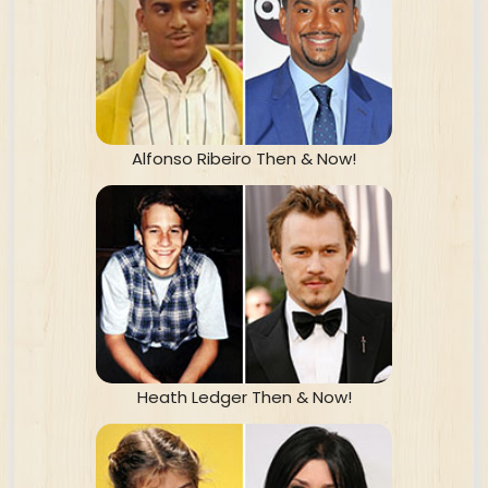
Alfonso Ribeiro Then & Now!
Heath Ledger Then & Now!