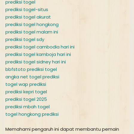
prediksi togel
prediksi togel-situs
prediksi togel akurat
prediksi togel hongkong
prediksi togel malam ini
prediksi togel sdy
prediksi togel cambodia hari ini
prediksi togel kamboja hari ini
prediksi togel sidney hari ini
bbfstoto prediksi togel
angka net togel prediksi
togel wap prediksi
prediksi kepri togel
prediksi togel 2025
prediksi mbah togel
togel hongkong prediksi
Memahami pengaruh ini dapat membantu pemain