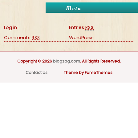
Meta
Log in
Entries
RSS
Comments
WordPress
RSS
Copyright © 2026
blogzag.com
. All Rights Reserved.
Contact Us
Theme by FameThemes