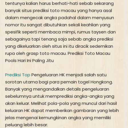
tentunya kalian harus berhati-hati sebab sekarang
banyak situs prediksi toto macau yang hanya asal
dalam mengecak angka padahal dalam menyusun
nomor itu sangat dibutuhkan sekali keahlian yang
spesifik seperti membaca mimpi, rumus taysen dan
sebagainya tapi tenang saja sebab angka prediksi
yang dikeluarkan oleh situs ini itu diracik sedemikan
rupa oleh grasp toto macau. Prediksi Toto Macau
Pools Hari Ini Paling Jitu
Prediksi Top
Pengeluaran HK menjadi salah satu
sorotan utama bagi para pemain togel Hongkong.
Banyak yang mengandalkan details pengeluaran
sebelumnya untuk memprediksi angka-angka yang
akan keluar. Melihat pola-pola yang muncul dari hasil
keluaran HK dapat memberikan gambaran yang lebih
jelas mengenai kemungkinan angka yang memiliki
peluang lebih besar.