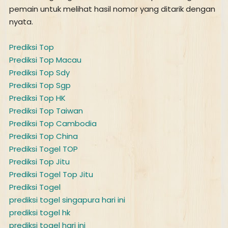
pemain untuk melihat hasil nomor yang ditarik dengan
nyata.
Prediksi Top
Prediksi Top Macau
Prediksi Top Sdy
Prediksi Top Sgp
Prediksi Top HK
Prediksi Top Taiwan
Prediksi Top Cambodia
Prediksi Top China
Prediksi Togel TOP
Prediksi Top Jitu
Prediksi Togel Top Jitu
Prediksi Togel
prediksi togel singapura hari ini
prediksi togel hk
prediksi togel hari ini