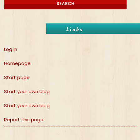
Links
Log in
Homepage
Start page
Start your own blog
Start your own blog
Report this page