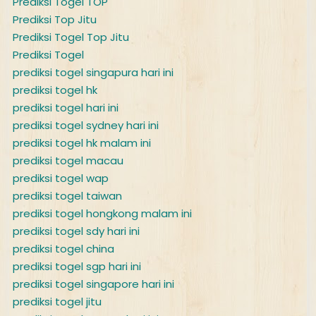
Prediksi Togel TOP
Prediksi Top Jitu
Prediksi Togel Top Jitu
Prediksi Togel
prediksi togel singapura hari ini
prediksi togel hk
prediksi togel hari ini
prediksi togel sydney hari ini
prediksi togel hk malam ini
prediksi togel macau
prediksi togel wap
prediksi togel taiwan
prediksi togel hongkong malam ini
prediksi togel sdy hari ini
prediksi togel china
prediksi togel sgp hari ini
prediksi togel singapore hari ini
prediksi togel jitu