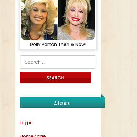
Dolly Parton Then & Now!
Search for:
Links
Log in
Homepage