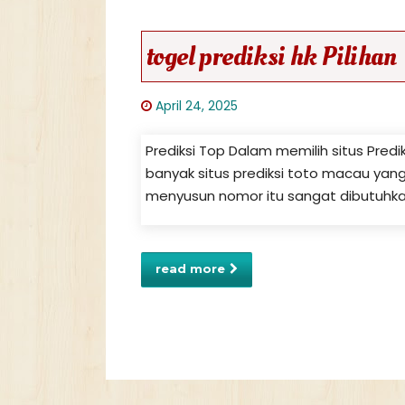
togel prediksi hk Pilihan
April 24, 2025
Prediksi Top Dalam memilih situs Pred
banyak situs prediksi toto macau ya
menyusun nomor itu sangat dibutuhka
read more