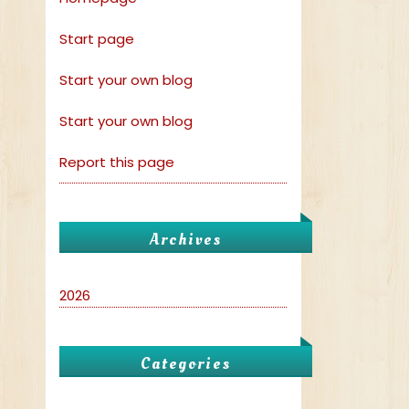
Start page
Start your own blog
Start your own blog
Report this page
Archives
2026
Categories